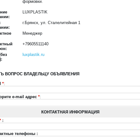
формовки.
ание
LUXPLASTIK
ании:
с
г.Брянск, ул. Сталелитейная 1
ании:
ктное
Менеджер
актный
+79605511140
он:
(без
luxplastik.ru
):
ТЬ ВОПРОС ВЛАДЕЛЬЦУ ОБЪЯВЛЕНИЯ
l
*
:
орите e-mail адрес
*
:
КОНТАКТНАЯ ИНФОРМАЦИЯ
*
:
актные телефоны :