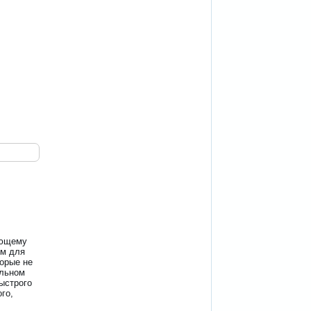
ающему
рм для
торые не
ельном
ыстрого
го,
в