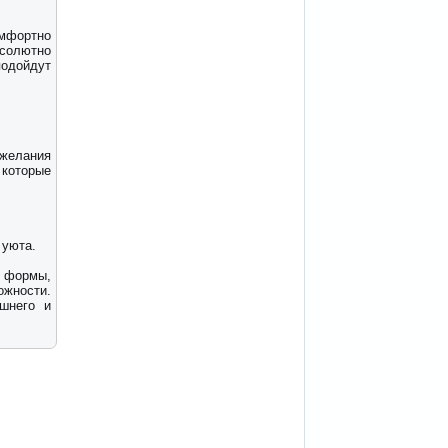
мфортно
бсолютно
одойдут
желания
которые
 уюта.
 формы,
жности.
шнего и