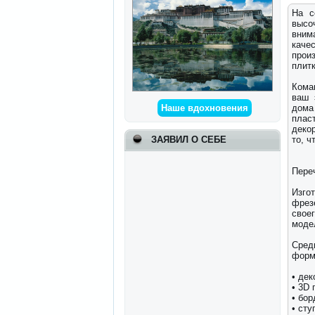
На с
высо
вним
каче
прои
плитк
Кома
ваш 
дома
Наше вдохновения
плас
декор
то, ч
ЗАЯВИЛ О СЕБЕ
Пере
Изго
фрез
свое
модел
Сред
форм
• дек
• 3D 
• бо
• сту