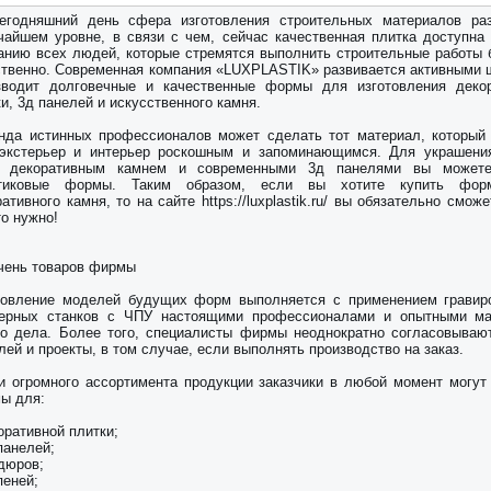
егодняшний день сфера изготовления строительных материалов ра
чайшем уровне, в связи с чем, сейчас качественная плитка доступна
анию всех людей, которые стремятся выполнить строительные работы 
ственно. Современная компания «LUXPLASTIK» развивается активными 
зводит долговечные и качественные формы для изготовления деко
и, 3д панелей и искусственного камня.
нда истинных профессионалов может сделать тот материал, который
экстерьер и интерьер роскошным и запоминающимся. Для украшени
 декоративным камнем и современными 3д панелями вы можете
тиковые формы. Таким образом, если вы хотите купить фо
ативного камня, то на сайте https://luxplastik.ru/ вы обязательно смож
то нужно!
чень товаров фирмы
товление моделей будущих форм выполняется с применением гравир
ерных станков с ЧПУ настоящими профессионалами и опытными ма
го дела. Более того, специалисты фирмы неоднократно согласовываю
ей и проекты, в том случае, если выполнять производство на заказ.
и огромного ассортимента продукции заказчики в любой момент могут
ы для:
оративной плитки;
панелей;
рдюров;
пеней;