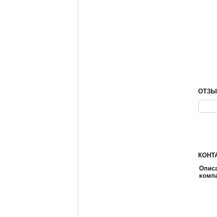
ОТЗ
КОНТ
Опис
комп