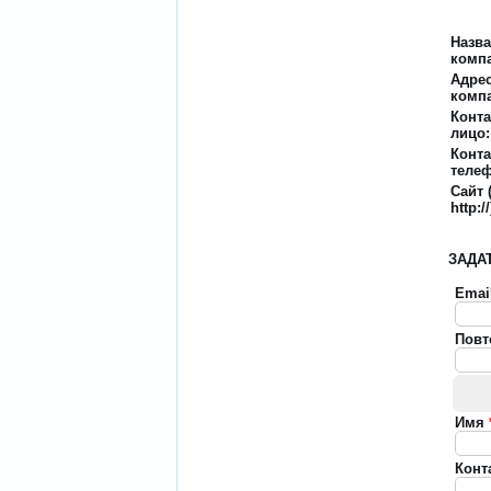
Назв
комп
Адре
комп
Конта
лицо:
Конт
телеф
Сайт 
http://
ЗАДА
Emai
Повт
Имя
Конт