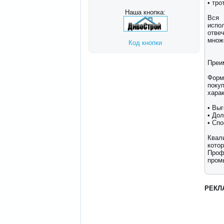
• тро
Наша кнопка:
Вся 
испо
отве
множ
Код кнопки
Преи
Форм
пок
хара
• Выг
• До
• Сп
Квал
кото
Проф
пром
РЕКЛ