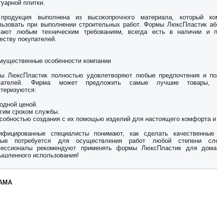
туарной плитки.
продукция выполнена из высокопрочного материала, который ко
льзовать при выполнении строительных работ. Формы ЛюксПластик а
чают любым техническим требованиям, всегда есть в наличии и п
еству покупателей.
мущественные особенности компании
ы ЛюксПластик полностью удовлетворяют любые предпочтения и по
упателей. Фирма может предложить самые лучшие товары, 
ктеризуются:
одной ценой.
лгим сроком службы.
особностью создания с их помощью изделий для настоящего комфорта и
ифицированные специалисты понимают, как сделать качественные
рые потребуется для осуществления работ любой степени сло
ессионалы рекомендуют применять формы ЛюксПластик для дома
ышленного использования!
АМА