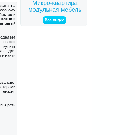
Микро-квартира
звита на
модульная мебель
 особому
быстро и
шагами и
Все видео
ративной
 сделает
я своего
 купить
рмы для
ете найти
овально-
стерами
т дизайн
 выбрать