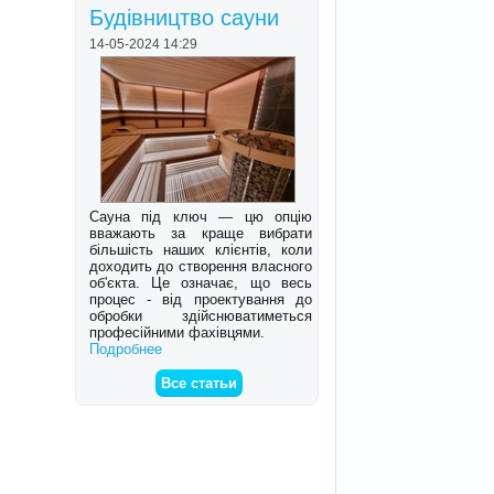
Будівництво сауни
14-05-2024 14:29
Сауна під ключ — цю опцію
вважають за краще вибрати
більшість наших клієнтів, коли
доходить до створення власного
об'єкта. Це означає, що весь
процес - від проектування до
обробки здійснюватиметься
професійними фахівцями.
Подробнее
Все статьи